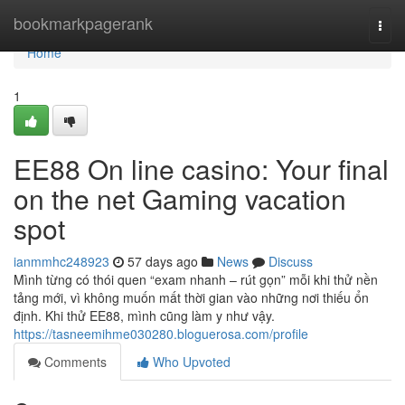
Home
bookmarkpagerank
Togg
navi
Home
1
EE88 On line casino: Your final
on the net Gaming vacation
spot
ianmmhc248923
57 days ago
News
Discuss
Mình từng có thói quen “exam nhanh – rút gọn” mỗi khi thử nền
tảng mới, vì không muốn mất thời gian vào những nơi thiếu ổn
định. Khi thử EE88, mình cũng làm y như vậy.
https://tasneemihme030280.bloguerosa.com/profile
Comments
Who Upvoted