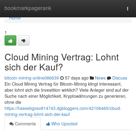
Home
bookmarkpagerank
Togg
navi
Home
1
Cloud Mining Vertrag: Lohnt
sich der Kauf?
bitcoin-mining-online086639
57 days ago
News
Discuss
Ein Cloud Mining Vertrag für Bitcoin-Mining klingt interessant,
aber lohnt sich die Investition wirklich? Viele Anleger sind auf der
Suche nach einer Möglichkeit, Kryptowährungen zu generieren,
ohne die
https://haseebgosx814743.dgbloggers.com/42106465/cloud-
mining-vertrag-lohnt-sich-der-kauf
Comments
Who Upvoted