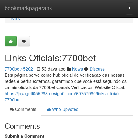
Home
bookmarkpagerank
Togg
navi
Home
1
Links Oficiais:7700bet
7700bet452621
53 days ago
News
Discuss
Esta página serve como hub oficial de verificação das nossas
redes e perfis externos, garantindo que você está seguindo os
canais oficiais da 7700bet Canais Verificados: Website Oficial:
https://jayageff055268.designi1.com/60757960/links-oficiais-
7700bet
Comments
Who Upvoted
Comments
Submit a Comment