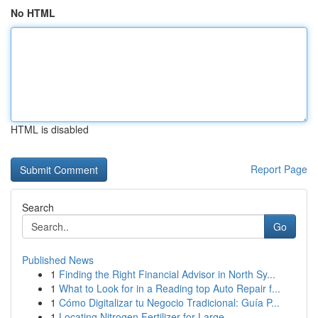
No HTML
HTML is disabled
Report Page
Search
Go
Published News
1
Finding the Right Financial Advisor in North Sy...
1
What to Look for in a Reading top Auto Repair f...
1
Cómo Digitalizar tu Negocio Tradicional: Guía P...
1
Locating Nitrogen Fertilizer for Large ...