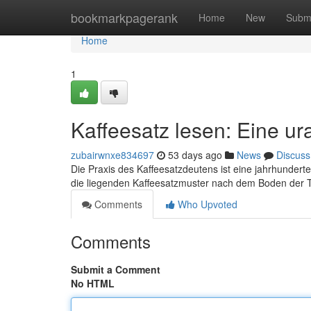
Home
bookmarkpagerank
Home
New
Subm
Home
1
Kaffeesatz lesen: Eine ur
zubairwnxe834697
53 days ago
News
Discuss
Die Praxis des Kaffeesatzdeutens ist eine jahrhundert
die liegenden Kaffeesatzmuster nach dem Boden der 
Comments
Who Upvoted
Comments
Submit a Comment
No HTML