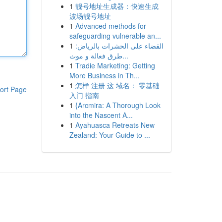
1
靓号地址生成器：快速生成
波场靓号地址
1
Advanced methods for
safeguarding vulnerable an...
1
القضاء على الحشرات بالرياض:
طرق فعالة و موث...
1
Tradie Marketing: Getting
More Business in Th...
1
怎样 注册 这 域名： 零基础
ort Page
入门 指南
1
{Arcmira: A Thorough Look
into the Nascent A...
1
Ayahuasca Retreats New
Zealand: Your Guide to ...