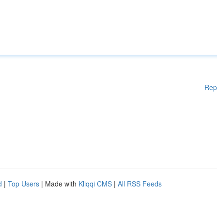
Rep
d
|
Top Users
| Made with
Kliqqi CMS
|
All RSS Feeds