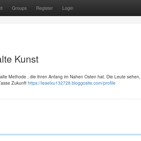
it
Groups
Register
Login
alte Kunst
ealte Methode , die ihren Anfang im Nahen Osten hat. Die Leute sehen,
Tasse Zukunft
https://leaelxu132728.bloggosite.com/profile