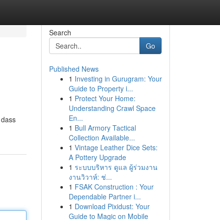
Search
Go
Published News
1
Investing in Gurugram: Your
Guide to Property i...
1
Protect Your Home:
Understanding Crawl Space
En...
 dass
1
Bull Armory Tactical
Collection Available...
1
Vintage Leather Dice Sets:
A Pottery Upgrade
1
ระบบบริหาร ดูแล ผู้ร่วมงาน
งานวิวาห์: ช่...
1
FSAK Construction : Your
Dependable Partner i...
1
Download Pixidust: Your
Guide to Magic on Mobile