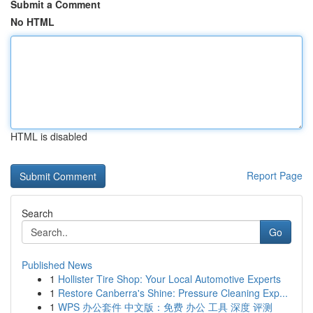
Submit a Comment
No HTML
HTML is disabled
Report Page
Search
Go
Published News
1
Hollister Tire Shop: Your Local Automotive Experts
1
Restore Canberra's Shine: Pressure Cleaning Exp...
1
WPS 办公套件 中文版：免费 办公 工具 深度 评测