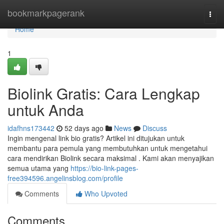
Home
bookmarkpagerank
Togg
navi
Home
1
Biolink Gratis: Cara Lengkap
untuk Anda
idafhns173442
52 days ago
News
Discuss
Ingin mengenal link bio gratis? Artikel ini ditujukan untuk
membantu para pemula yang membutuhkan untuk mengetahui
cara mendirikan Biolink secara maksimal . Kami akan menyajikan
semua utama yang
https://bio-link-pages-
free394596.angelinsblog.com/profile
Comments
Who Upvoted
Comments