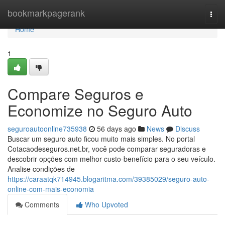
Home
bookmarkpagerank
Togg
navi
Home
1
Compare Seguros e
Economize no Seguro Auto
seguroautoonline735938
56 days ago
News
Discuss
Buscar um seguro auto ficou muito mais simples. No portal
Cotacaodeseguros.net.br, você pode comparar seguradoras e
descobrir opções com melhor custo-benefício para o seu veículo.
Analise condições de
https://caraatqk714945.blogaritma.com/39385029/seguro-auto-
online-com-mais-economia
Comments
Who Upvoted