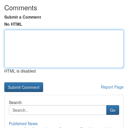
Comments
Submit a Comment
No HTML
HTML is disabled
Report Page
Search
Go
Published News