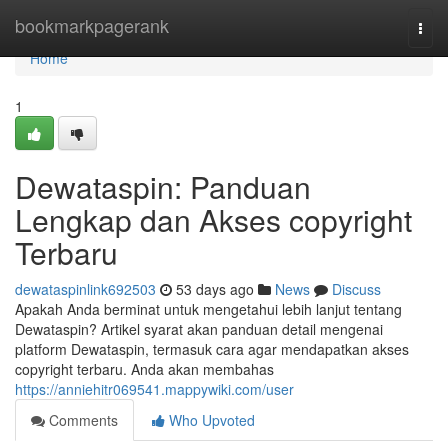
Home
bookmarkpagerank
Togg
navi
Home
1
Dewataspin: Panduan
Lengkap dan Akses copyright
Terbaru
dewataspinlink692503
53 days ago
News
Discuss
Apakah Anda berminat untuk mengetahui lebih lanjut tentang
Dewataspin? Artikel syarat akan panduan detail mengenai
platform Dewataspin, termasuk cara agar mendapatkan akses
copyright terbaru. Anda akan membahas
https://anniehitr069541.mappywiki.com/user
Comments
Who Upvoted