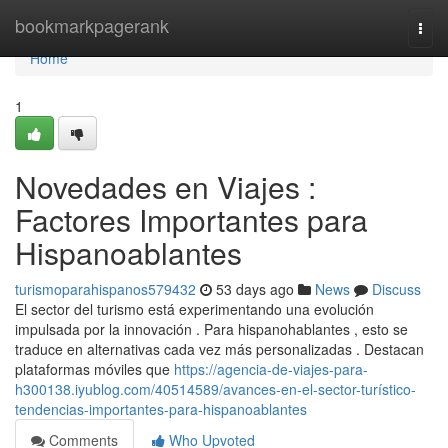
Home
bookmarkpagerank
Togg
navi
Home
1
Novedades en Viajes :
Factores Importantes para
Hispanoablantes
turismoparahispanos579432
53 days ago
News
Discuss
El sector del turismo está experimentando una evolución
impulsada por la innovación . Para hispanohablantes , esto se
traduce en alternativas cada vez más personalizadas . Destacan
plataformas móviles que
https://agencia-de-viajes-para-
h300138.iyublog.com/40514589/avances-en-el-sector-turístico-
tendencias-importantes-para-hispanoablantes
Comments
Who Upvoted