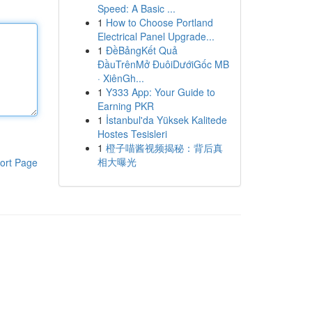
Speed: A Basic ...
1
How to Choose Portland
Electrical Panel Upgrade...
1
ĐềBảngKết Quả
ĐầuTrênMở ĐuôiDướiGốc MB
· XiênGh...
1
Y333 App: Your Guide to
Earning PKR
1
İstanbul'da Yüksek Kalitede
Hostes Tesisleri
1
橙子喵酱视频揭秘：背后真
相大曝光
ort Page