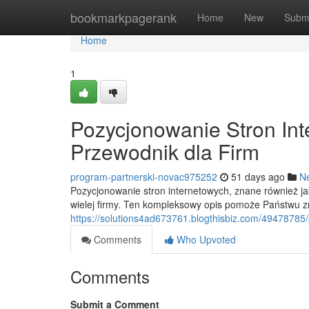
Home
bookmarkpagerank
Home
New
Subm
Home
1
Pozycjonowanie Stron In
Przewodnik dla Firm
program-partnerski-novac975252
51 days ago
N
Pozycjonowanie stron internetowych, znane również 
wielej firmy. Ten kompleksowy opis pomoże Państwu 
https://solutions4ad673761.blogthisbiz.com/49478785
Comments
Who Upvoted
Comments
Submit a Comment