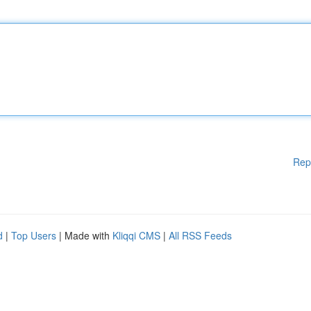
Rep
d
|
Top Users
| Made with
Kliqqi CMS
|
All RSS Feeds