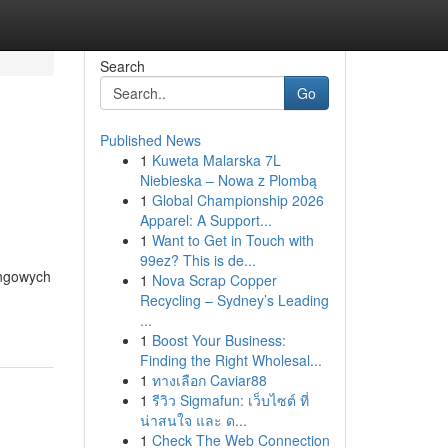
Search
Go
Published News
1
Kuweta Malarska 7L
Niebieska – Nowa z Plombą
1
Global Championship 2026
Apparel: A Support...
1
Want to Get in Touch with
99ez? This is de...
ingowych
1
Nova Scrap Copper
Recycling – Sydney’s Leading
m
...
1
Boost Your Business:
Finding the Right Wholesal...
1
ทางเลือก Caviar88
1
รีวิว Sigmafun: เว็บไซต์ ที่
น่าสนใจ และ ด...
1
Check The Web Connection