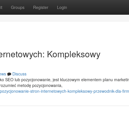
it
Groups
Register
Login
ternetowych: Kompleksowy
ews
Discuss
jako SEO lub pozycjonowanie, jest kluczowym elementem planu market
zrozumieć metodę pozycjonowania,
/pozycjonowanie-stron-internetowych-kompleksowy-przewodnik-dla-fir