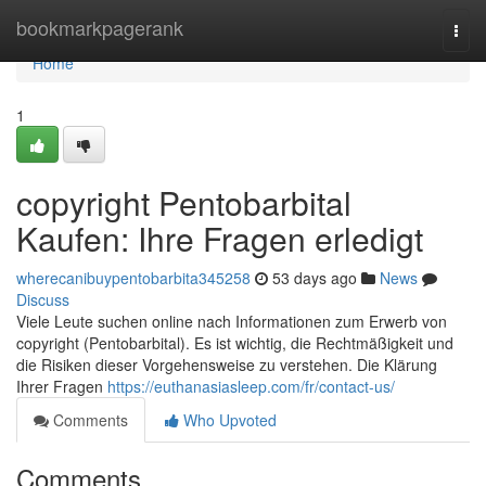
Home
bookmarkpagerank
Togg
navi
Home
1
copyright Pentobarbital
Kaufen: Ihre Fragen erledigt
wherecanibuypentobarbita345258
53 days ago
News
Discuss
Viele Leute suchen online nach Informationen zum Erwerb von
copyright (Pentobarbital). Es ist wichtig, die Rechtmäßigkeit und
die Risiken dieser Vorgehensweise zu verstehen. Die Klärung
Ihrer Fragen
https://euthanasiasleep.com/fr/contact-us/
Comments
Who Upvoted
Comments