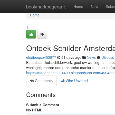
Home
bookmarkpagerank
Home
New
Subm
Home
1
Ontdek Schilder Amsterd
elodieoqcp403877
51 days ago
News
Discuss
Betaalbaar huisschilderwerk: geef uw woning nu metee
woningeigenaren een praktische manier om hun leefrui
https://mariahdncm894409.blogproducer.com/49643094
Comments
Who Upvoted
Comments
Submit a Comment
No HTML