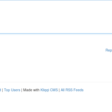
Rep
d
|
Top Users
| Made with
Kliqqi CMS
|
All RSS Feeds