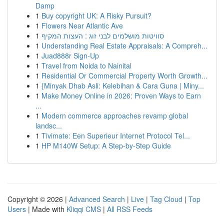
Damp
1
Buy copyright UK: A Risky Pursuit?
1
Flowers Near Atlantic Ave
1
סוויטות מושלמים לבני זוג : העצות המקיף
1
Understanding Real Estate Appraisals: A Compreh...
1
Juad888r Sign-Up
1
Travel from Noida to Nainital
1
Residential Or Commercial Property Worth Growth...
1
{Minyak Dhab Asli: Kelebihan & Cara Guna | Miny...
1
Make Money Online in 2026: Proven Ways to Earn
...
1
Modern commerce approaches revamp global
landsc...
1
Tivimate: Een Superieur Internet Protocol Tel...
1
HP M140W Setup: A Step-by-Step Guide
Copyright © 2026 |
Advanced Search
|
Live
|
Tag Cloud
|
Top
Users
| Made with
Kliqqi CMS
|
All RSS Feeds