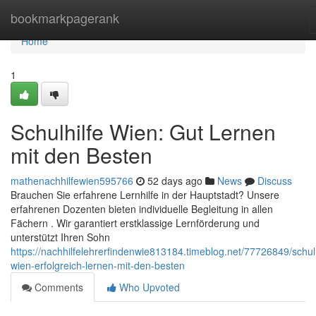
Home
bookmarkpagerank
Home
1
Schulhilfe Wien: Gut Lernen
mit den Besten
mathenachhilfewien595766
52 days ago
News
Discuss
Brauchen Sie erfahrene Lernhilfe in der Hauptstadt? Unsere
erfahrenen Dozenten bieten individuelle Begleitung in allen
Fächern . Wir garantiert erstklassige Lernförderung und
unterstützt Ihren Sohn
https://nachhilfelehrerfindenwie813184.timeblog.net/77726849/schulh
wien-erfolgreich-lernen-mit-den-besten
Comments
Who Upvoted