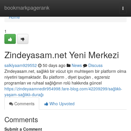
Home
bookmarkpagerank
Togg
navi
Home
1
Zindeyasam.net Yeni Merkezi
salklyaam929552
50 days ago
News
Discuss
Zindeyasam.net, sağlıklı bir vücut için muhteşem bir platform olma
niyetini taşımaktadır. Bu platform , diyet ipuçları , egzersiz
programları ve ruhsal sağlığının rolü hakkında güncel
https://zindeyaamnedir954998.fare-blog.com/42209299/sağlıklı-
yaşam-sağlıklı-durağı
Comments
Who Upvoted
Comments
Submit a Comment