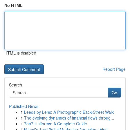
No HTML
HTML is disabled
Report Page
Search
Go
Published News
1
Leeds by Lens: A Photographic Back-Street Walk
1
The evolving dynamics of financial flows throug...
1
7on7 Uniforms: A Complete Guide
1
Miami's Top Digital Marketing Agencies : Find...