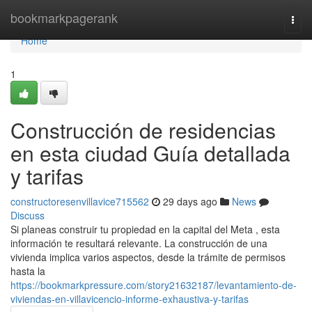
Home
bookmarkpagerank
Togg
navi
Home
1
Construcción de residencias
en esta ciudad Guía detallada
y tarifas
constructoresenvillavice715562
29 days ago
News
Discuss
Si planeas construir tu propiedad en la capital del Meta , esta
información te resultará relevante. La construcción de una
vivienda implica varios aspectos, desde la trámite de permisos
hasta la
https://bookmarkpressure.com/story21632187/levantamiento-de-
viviendas-en-villavicencio-informe-exhaustiva-y-tarifas