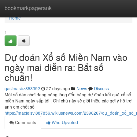
Home
bookmarkpagerank
Home
1
Dự đoán Xổ số Miền Nam vào
ngày mai diễn ra: Bắt số
chuẩn!
qasimasbz853392
27 days ago
News
Discuss
Một số dân chơi đang nóng lòng đến bảng dự đoán kết quả xổ số
miền Nam ngày sắp tới . Ghi chú này sẽ giới thiệu các gợi ý hỗ trợ
anh em chốt số
https://macieisvi887856.wikiusnews.com/2396267/dự_đoán_xổ_s
Comments
Who Upvoted