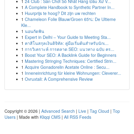
1
24 Club : Sân Chơi Số Nhất Hàng Đầu Xứ V...
1
A Complete Handbook to Synthetic Partner In...
1
Huurprijs te hoog? Dit zijn uw rechten
1
Chameleon Folie Blauw/Groen 65%: De Ultieme
Kle...
1
นอนกัดฟัน
1
Expert in Delhi – Your Guide to Meeting Sta...
1
คาสิโนสกุลเงินดิจิทัล: คู่มือเริ่มต้นสำหรับนักเ...
1
การวิเคราะห์ การตลาด SEO: แนวทาง ฉบับ คร...
1
Boost Your SEO: A Backlink Guide for Beginners
1
Mastering Stringing Techniques: Certified Strin...
1
Acquire Gonadorelin Acetate Online : Secu...
1
Inneneinrichtung für kleine Wohnungen: Cleverer...
1
Ovruxtali: A Comprehensive Review
Copyright © 2026 |
Advanced Search
|
Live
|
Tag Cloud
|
Top
Users
| Made with
Kliqqi CMS
|
All RSS Feeds