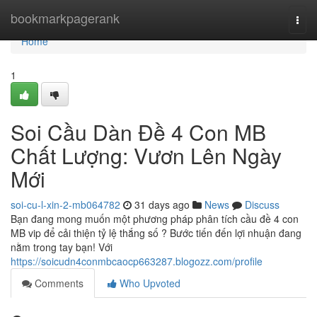
Home
bookmarkpagerank
Togg
navi
Home
1
Soi Cầu Dàn Đề 4 Con MB
Chất Lượng: Vươn Lên Ngày
Mới
soi-cu-l-xin-2-mb064782
31 days ago
News
Discuss
Bạn đang mong muốn một phương pháp phân tích cầu đề 4 con
MB vip để cải thiện tỷ lệ thắng số ? Bước tiến đến lợi nhuận đang
nằm trong tay bạn! Với
https://soicudn4conmbcaocp663287.blogozz.com/profile
Comments
Who Upvoted