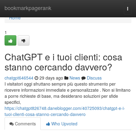
Home
bookmarkpagerank
Togg
navi
Home
1
ChatGPT e i tuoi clienti: cosa
stanno cercando davvero?
chatgpt646544
29 days ago
News
Discuss
I visitatori oggi sfruttano sempre più questo strumento per
ricevere informazioni immediate e personalizzate . Non si limitano
a porre richieste di base, ma desiderano soluzioni per sfide
specifici,
https://chatgpt826748.daneblogger.com/40725093/chatgpt-e-i-
tuoi-clienti-cosa-stanno-cercando-davvero
Comments
Who Upvoted