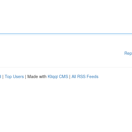
Rep
d
|
Top Users
| Made with
Kliqqi CMS
|
All RSS Feeds