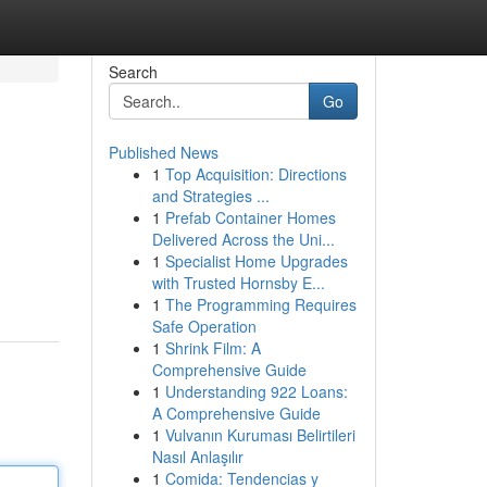
Search
Go
Published News
1
Top Acquisition: Directions
and Strategies ...
1
Prefab Container Homes
Delivered Across the Uni...
1
Specialist Home Upgrades
with Trusted Hornsby E...
1
The Programming Requires
Safe Operation
1
Shrink Film: A
Comprehensive Guide
1
Understanding 922 Loans:
A Comprehensive Guide
1
Vulvanın Kuruması Belirtileri
Nasıl Anlaşılır
1
Comida: Tendencias y