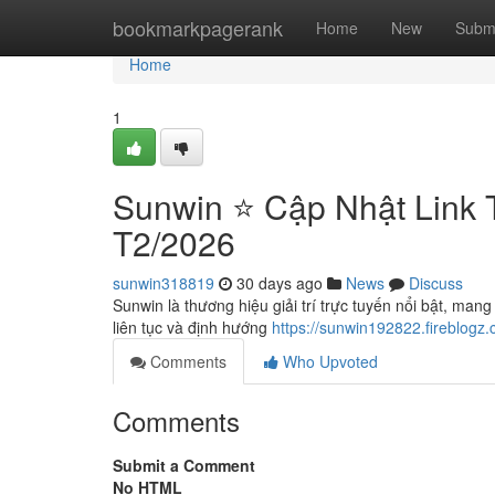
Home
bookmarkpagerank
Home
New
Subm
Home
1
Sunwin ⭐️ Cập Nhật Link 
T2/2026
sunwin318819
30 days ago
News
Discuss
Sunwin là thương hiệu giải trí trực tuyến nổi bật, mang
liên tục và định hướng
https://sunwin192822.fireblogz
Comments
Who Upvoted
Comments
Submit a Comment
No HTML