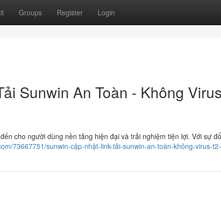
it
Groups
Register
Login
Tải Sunwin An Toàn - Không Viru
 đến cho người dùng nền tảng hiện đại và trải nghiệm tiện lợi. Với sự đổ
.com/73667751/sunwin-cập-nhật-link-tải-sunwin-an-toàn-không-virus-t2