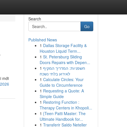
Search
Go
Published News
1
Dallas Storage Facility &
s
Houston Liquid Term...
1
St. Petersburg Sliding
Doors Repairs with Depen...
1
חשפניות: המדריך המקיף
לאירוע בלתי נשכח
i mới
1
Calculate Circles: Your
-2026
Guide to Circumference
1
Requesting a Quote: A
Simple Guide
1
Restoring Function :
Therapy Centers in Khopoli...
1
{Teen Patti Master: The
Ultimate Handbook for...
1
Transferir Saldo Neteller