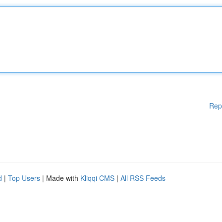
Rep
d
|
Top Users
| Made with
Kliqqi CMS
|
All RSS Feeds