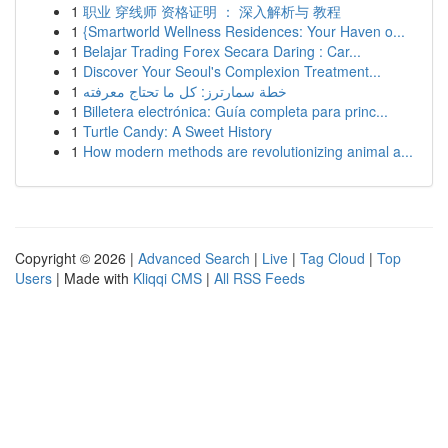
1
职业 穿线师 资格证明 ： 深入解析与 教程
1
{Smartworld Wellness Residences: Your Haven o...
1
Belajar Trading Forex Secara Daring : Car...
1
Discover Your Seoul's Complexion Treatment...
1
خطة سمارترز: كل ما تحتاج معرفته
1
Billetera electrónica: Guía completa para princ...
1
Turtle Candy: A Sweet History
1
How modern methods are revolutionizing animal a...
Copyright © 2026 |
Advanced Search
|
Live
|
Tag Cloud
|
Top
Users
| Made with
Kliqqi CMS
|
All RSS Feeds