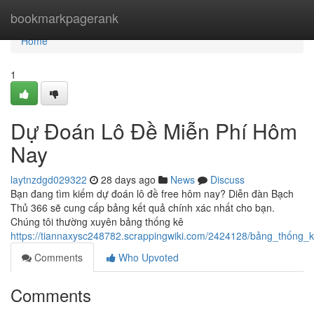
Home
bookmarkpagerank
Home
1
Dự Đoán Lô Đề Miễn Phí Hôm
Nay
laytnzdgd029322
28 days ago
News
Discuss
Bạn đang tìm kiếm dự đoán lô đề free hôm nay? Diễn đàn Bạch
Thủ 366 sẽ cung cấp bảng kết quả chính xác nhất cho bạn.
Chúng tôi thường xuyên bảng thống kê
https://tiannaxysc248782.scrappingwiki.com/2424128/bảng_thống
Comments
Who Upvoted
Comments