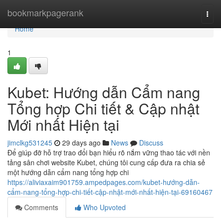
Home
bookmarkpagerank
Togg
navi
Home
1
Kubet: Hướng dẫn Cẩm nang
Tổng hợp Chi tiết & Cập nhật
Mới nhất Hiện tại
jimclkg531245
29 days ago
News
Discuss
Để giúp đỡ hỗ trợ trao đổi bạn hiểu rõ nắm vững thao tác với nền
tảng sân chơi website Kubet, chúng tôi cung cấp đưa ra chia sẻ
một hướng dẫn cẩm nang tổng hợp chi
https://aliviaxaim901759.ampedpages.com/kubet-hướng-dẫn-
cẩm-nang-tổng-hợp-chi-tiết-cập-nhật-mới-nhất-hiện-tại-69160467
Comments
Who Upvoted