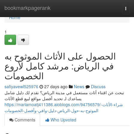
Home
bookmarkpagerank
Togg
navi
Home
1
الحصول على الأثاث الموثوح به
في الرياض: مرشد كامل لأروع
الخصومات
safiyavewl525976
27 days ago
News
Discuss
تبحث عن اقتناء أثاث مستعمل في مدينة الرياض؟ نقدم لك دليل شامل
يساعدك لـ تحديد أفضل مواقع لبيع قطع الأثاث
https://mariamoatj411386.aioblogs.com/94756579/شراء-الأثاث-
الموثوح-به-حول-الرياض-دليل-وافي-وأفضل-الخصومات
Comments
Who Upvoted