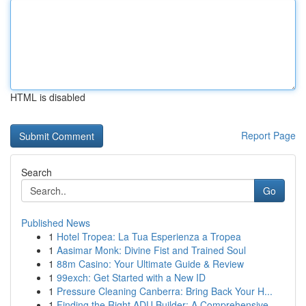
HTML is disabled
Report Page
Search
Go
Published News
1
Hotel Tropea: La Tua Esperienza a Tropea
1
Aasimar Monk: Divine Fist and Trained Soul
1
88m Casino: Your Ultimate Guide & Review
1
99exch: Get Started with a New ID
1
Pressure Cleaning Canberra: Bring Back Your H...
1
Finding the Right ADU Builder: A Comprehensive ...