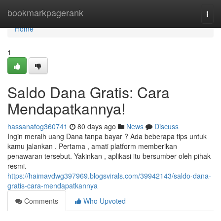
Home
bookmarkpagerank
Togg
navi
Home
1
Saldo Dana Gratis: Cara
Mendapatkannya!
hassanafog360741
80 days ago
News
Discuss
Ingin meraih uang Dana tanpa bayar ? Ada beberapa tips untuk
kamu jalankan . Pertama , amati platform memberikan
penawaran tersebut. Yakinkan , aplikasi itu bersumber oleh pihak
resmi.
https://haimavdwg397969.blogsvirals.com/39942143/saldo-dana-
gratis-cara-mendapatkannya
Comments
Who Upvoted